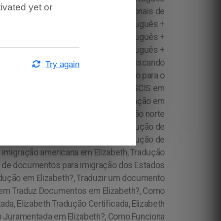
ivated yet or
Try again