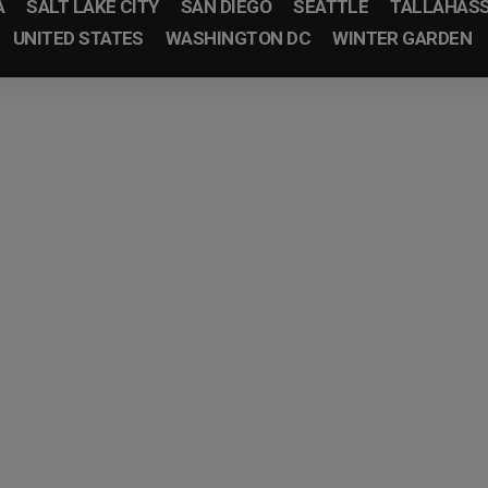
A
SALT LAKE CITY
SAN DIEGO
SEATTLE
TALLAHAS
UNITED STATES
WASHINGTON DC
WINTER GARDEN