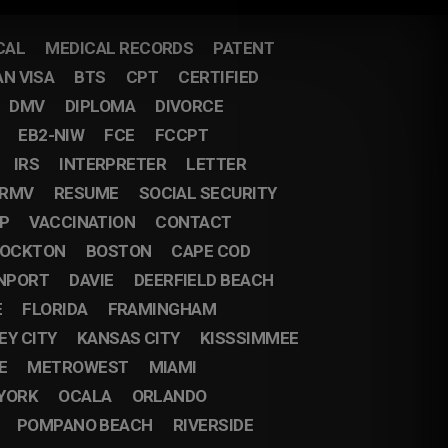
CAL
MEDICAL RECORDS
PATENT
AN VISA
BTS
CPT
CERTIFIED
DMV
DIPLOMA
DIVORCE
EB2-NIW
FCE
FCCPT
IRS
INTERPRETER
LETTER
RMV
RESUME
SOCIAL SECURITY
IP
VACCINATION
CONTACT
OCKTON
BOSTON
CAPE COD
NPORT
DAVIE
DEERFIELD BEACH
E
FLORIDA
FRAMINGHAM
EY CITY
KANSAS CITY
KISSSIMMEE
E
METROWEST
MIAMI
YORK
OCALA
ORLANDO
POMPANO BEACH
RIVERSIDE