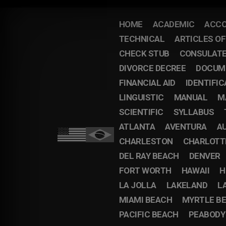
HOME
ACADEMIC
ACCO
TECHNICAL
ARTICLES O
CHECK STUB
CONSULAT
DIVORCE DECREE
DOCUM
FINANCIAL AID
IDENTIFIC
LINGUISTIC
MANUAL
M
SCIENTIFIC
SYLLABUS
ATLANTA
AVENTURA
A
CHARLESTON
CHARLOTT
DEL RAY BEACH
DENVER
FORT WORTH
HAWAII
H
LA JOLLA
LAKELAND
L
MIAMI BEACH
MYRTLE B
PACIFIC BEACH
PEABODY