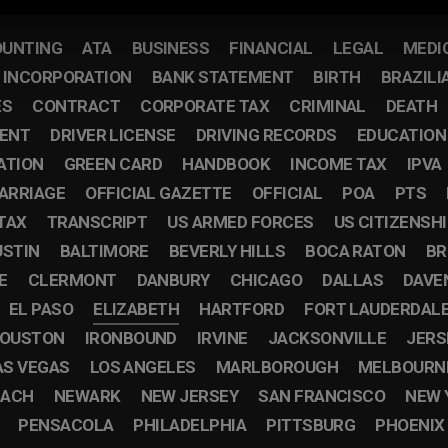
UNTING
ATA
BUSINESS
FINANCIAL
LEGAL
MEDI
F INCORPORATION
BANK STATEMENT
BIRTH
BRAZILI
ES
CONTRACT
CORPORATE TAX
CRIMINAL
DEATH
ENT
DRIVER LICENSE
DRIVING RECORDS
EDUCATION
ATION
GREEN CARD
HANDBOOK
INCOME TAX
IPVA
ARRIAGE
OFFICIAL GAZETTE
OFFICIAL
POA
PTS
TAX
TRANSCRIPT
US ARMED FORCES
US CITIZENSH
USTIN
BALTIMORE
BEVERLY HILLS
BOCA RATON
BR
E
CLERMONT
DANBURY
CHICAGO
DALLAS
DAVE
EL PASO
ELIZABETH
HARTFORD
FORT LAUDERDAL
OUSTON
IRONBOUND
IRVINE
JACKSONVILLE
JERS
AS VEGAS
LOS ANGELES
MARLBOROUGH
MELBOURN
EACH
NEWARK
NEW JERSEY
SAN FRANCISCO
NEW 
PENSACOLA
PHILADELPHIA
PITTSBURG
PHOENIX