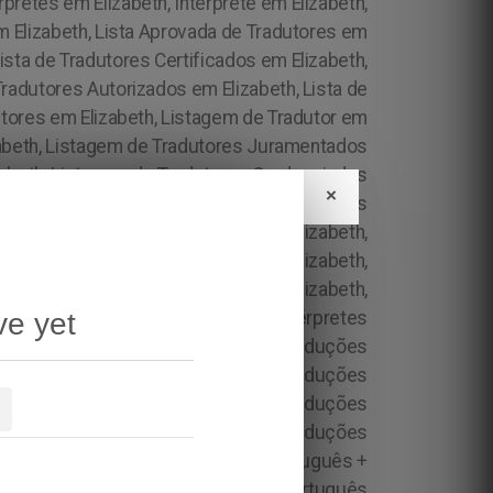
×
ve yet