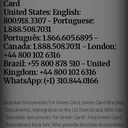
Card
United States: English:
800.918.3307 - Portuguese:
1.888.508.7031
Português: 1.866.605.6895 -
Canada: 1.888.508.7031 - London:
+44 800 102 6316
Brazil: +55 800 878 510 - United
Kingdom: +44 800 102 6316
WhatsApp: (+1) 310.844.0166
Brazilian Documents for Green Card, Green Card Brazilian
Documents, Immigration to the US from Brazil, Who can
translate documents for Green Card?, Find Green Card
Translations Near Me, Who provide Brazilian documents