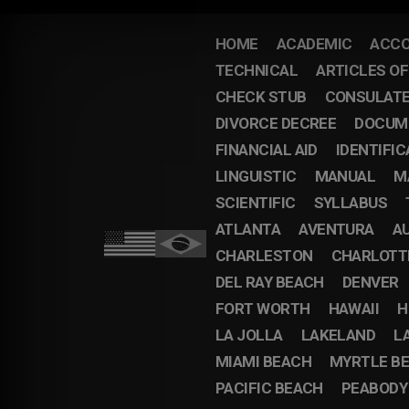
HOME
ACADEMIC
ACCO
TECHNICAL
ARTICLES O
CHECK STUB
CONSULAT
DIVORCE DECREE
DOCUM
FINANCIAL AID
IDENTIFIC
LINGUISTIC
MANUAL
M
SCIENTIFIC
SYLLABUS
ATLANTA
AVENTURA
A
CHARLESTON
CHARLOTT
DEL RAY BEACH
DENVER
FORT WORTH
HAWAII
H
LA JOLLA
LAKELAND
L
MIAMI BEACH
MYRTLE B
PACIFIC BEACH
PEABODY