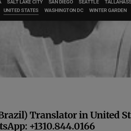
A
SALT LAKE CITY
SAN DIEGO
SEATTLE
TALLAHAS
UNITED STATES
WASHINGTON DC
WINTER GARDEN
Brazil) Translator in United S
tsApp: +1310.844.0166