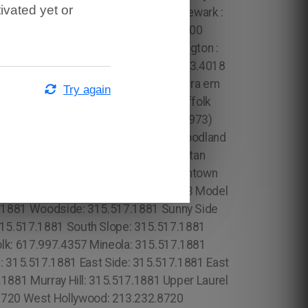
ivated yet or
Try again