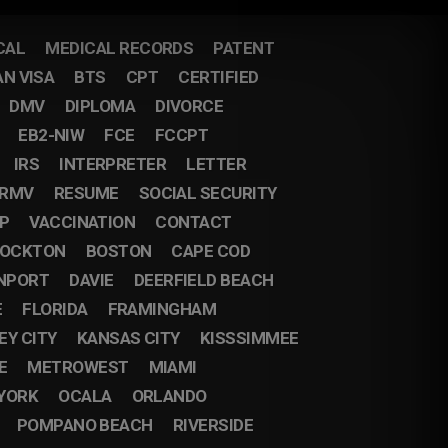
CAL
MEDICAL RECORDS
PATENT
AN VISA
BTS
CPT
CERTIFIED
DMV
DIPLOMA
DIVORCE
EB2-NIW
FCE
FCCPT
IRS
INTERPRETER
LETTER
RMV
RESUME
SOCIAL SECURITY
IP
VACCINATION
CONTACT
OCKTON
BOSTON
CAPE COD
NPORT
DAVIE
DEERFIELD BEACH
E
FLORIDA
FRAMINGHAM
EY CITY
KANSAS CITY
KISSSIMMEE
E
METROWEST
MIAMI
YORK
OCALA
ORLANDO
POMPANO BEACH
RIVERSIDE