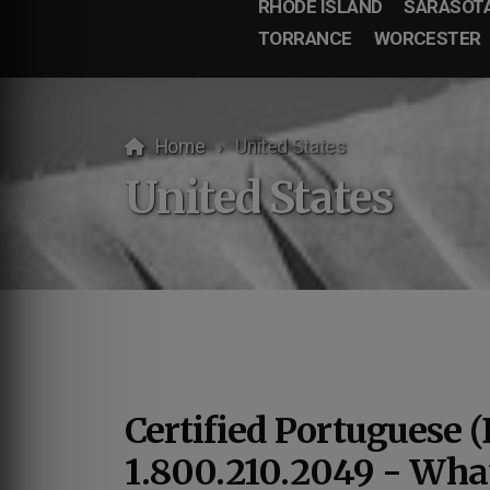
RHODE ISLAND
SARASOT
TORRANCE
WORCESTER
Home
United States
United States
Certified Portuguese (
1.800.210.2049 - Wha