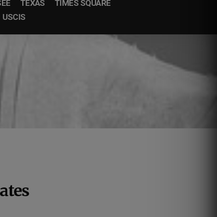
SEE
TEXAS
TIMES SQUARE
USCIS
tates