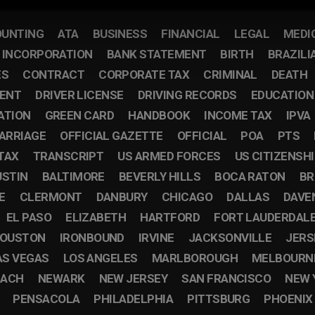
UNTING
ATA
BUSINESS
FINANCIAL
LEGAL
MEDI
F INCORPORATION
BANK STATEMENT
BIRTH
BRAZILI
ES
CONTRACT
CORPORATE TAX
CRIMINAL
DEATH
ENT
DRIVER LICENSE
DRIVING RECORDS
EDUCATION
ATION
GREEN CARD
HANDBOOK
INCOME TAX
IPVA
ARRIAGE
OFFICIAL GAZETTE
OFFICIAL
POA
PTS
TAX
TRANSCRIPT
US ARMED FORCES
US CITIZENSH
USTIN
BALTIMORE
BEVERLY HILLS
BOCA RATON
BR
E
CLERMONT
DANBURY
CHICAGO
DALLAS
DAVE
EL PASO
ELIZABETH
HARTFORD
FORT LAUDERDAL
OUSTON
IRONBOUND
IRVINE
JACKSONVILLE
JERS
AS VEGAS
LOS ANGELES
MARLBOROUGH
MELBOURN
EACH
NEWARK
NEW JERSEY
SAN FRANCISCO
NEW 
PENSACOLA
PHILADELPHIA
PITTSBURG
PHOENIX