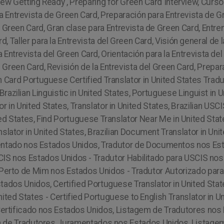
iew Getting Ready , Preparing for Green Card Interview, Curso
a Entrevista de Green Card, Preparación para Entrevista de Gr
 Green Card, Gran clase para Entrevista de Green Card, Entren
d, Taller para la Entrevista del Green Card, Visión general de 
 Entrevista del Green Card, Orientación para la Entrevista del 
l Green Card, Revisión de la Entrevista del Green Card, Prepar
n Card
Portuguese Certified Translator in United States Tra
, Brazilian Linguistic in United States, Portuguese Linguist in
or in United States, Translator in United States, Brazilian US
ted States, Find Portuguese Translator Near Me in United Stat
lator in United States, Brazilian Document Translator in Un
amentado nos Estados Unidos, Tradutor de Documentos nos Es
CIS nos Estados Unidos - Tradutor Habilitado para USCIS nos
Perto de Mim nos Estados Unidos - Tradutor Autorizado para
tados Unidos, Certified Portuguese Translator in United State
nited States - Certified Portuguese to English Translator in
Certificado nos Estados Unidos, Listagem de Tradutores nos
m de Tradutores Juramentados nos Estados Unidos, Listage